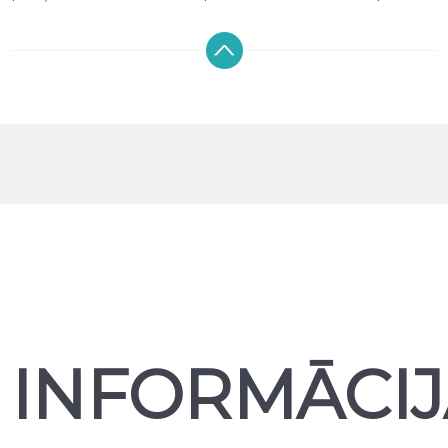
izgriezumi nodrošina pilnu piekļuvi pogām, kamerai,
skaļruņiem un uzlādes pieslēgvietai, netraucējot ierīces
funkcionalitāti. Sortimentā pieejami maciņi un vāciņi no
silikona, TPU, plastikāta, karbona, kā arī dabīgās un
mākslīgās ādas, dažādās krāsās un dizainos. Piedāvājam
gan plānus aizmugures maciņus, gan atveramos
maciņus (maciņus-grāmatas), kā arī ekrāna
aizsargstiklus, kas palīdz saglabāt displeju nebojātu.
Mūsu klāstā ir dažādu ražotāju telefona aizsargprodukti,
tostarp NILLKIN, ESR, SPIGEN, RINGKE un TECH-
PROTECT, nodrošinot plašu izvēli un uzticamu kvalitāti
katram telefonam.
Produktus var iegādāties mūsu veikalā Rīgā vai pasūtīt
tiešsaistē ar DPD piegādi visā Latvijā. Parasti piegāde ir
bezmaksas, izņemot gadījumus, kad prece ir akcijā vai
īpašā piedāvājumā.
INFORMĀCIJ