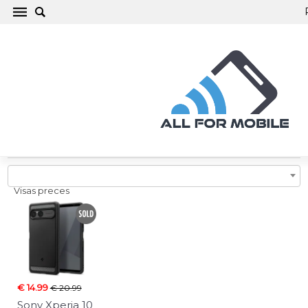
Sony Xperia 10 VII Telefona maciņi, vāciņi,
aizsargstikli, aksesuāri
Visas preces
€ 14.99
€ 20.99
Sony Xperia 10