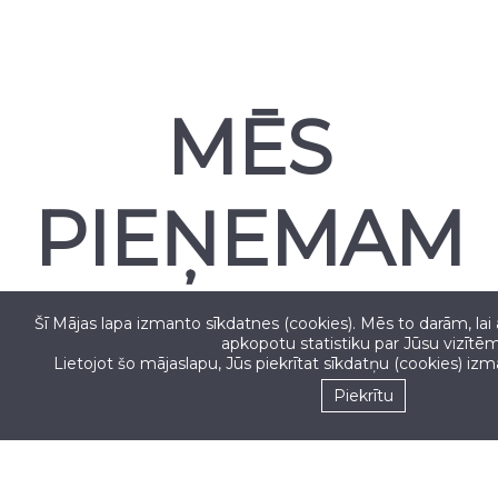
MĒS
PIEŅEMAM
Šī Mājas lapa izmanto sīkdatnes (cookies). Mēs to darām, lai
apkopotu statistiku par Jūsu vizītēm
Lietojot šo mājaslapu, Jūs piekrītat sīkdatņu (cookies) iz
Seko mums
Piekrītu