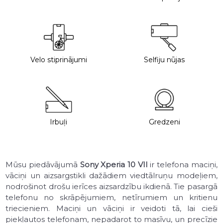
Velo stiprinājumi
Selfiju nūjas
Irbuļi
Gredzeni
Mūsu piedāvājumā
Sony Xperia 10 VII
ir telefona maciņi,
vāciņi un aizsargstikli dažādiem viedtālruņu modeļiem,
nodrošinot drošu ierīces aizsardzību ikdienā. Tie pasargā
telefonu no skrāpējumiem, netīrumiem un kritienu
triecieniem. Maciņi un vāciņi ir veidoti tā, lai cieši
piekļautos telefonam, nepadarot to masīvu, un precīzie