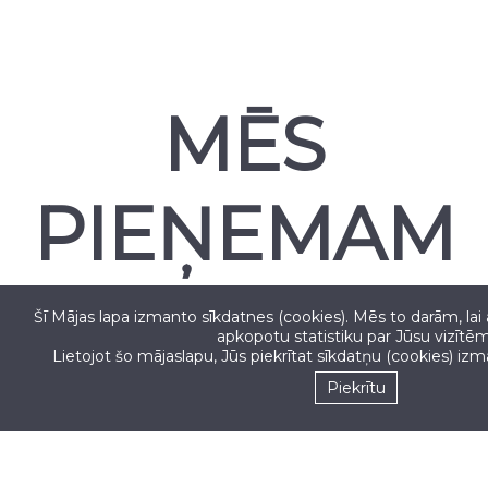
MĒS
PIEŅEMAM
Šī Mājas lapa izmanto sīkdatnes (cookies). Mēs to darām, lai
apkopotu statistiku par Jūsu vizītēm
Lietojot šo mājaslapu, Jūs piekrītat sīkdatņu (cookies) iz
Seko mums
Piekrītu