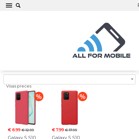
Galaxy S S10 Lite Telefona maciņi, vāciņi,
aizsargstikli, aksesuāri
Visas preces
€ 6.99
€ 7.99
€ 12.99
€ 17.99
Galaxy S S10
Galaxy S S10