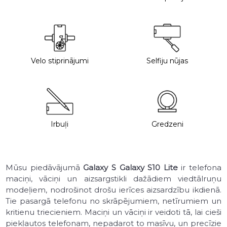
Velo stiprinājumi
Selfiju nūjas
Irbuļi
Gredzeni
Mūsu piedāvājumā
Galaxy S Galaxy S10 Lite
ir telefona
maciņi, vāciņi un aizsargstikli dažādiem viedtālruņu
modeļiem, nodrošinot drošu ierīces aizsardzību ikdienā.
Tie pasargā telefonu no skrāpējumiem, netīrumiem un
kritienu triecieniem. Maciņi un vāciņi ir veidoti tā, lai cieši
piekļautos telefonam, nepadarot to masīvu, un precīzie