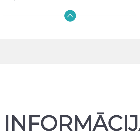
izgriezumi nodrošina pilnu piekļuvi pogām, kamerai,
skaļruņiem un uzlādes pieslēgvietai, netraucējot ierīces
funkcionalitāti. Sortimentā pieejami maciņi un vāciņi no
silikona, TPU, plastikāta, karbona, kā arī dabīgās un
mākslīgās ādas, dažādās krāsās un dizainos. Piedāvājam
gan plānus aizmugures maciņus, gan atveramos
maciņus (maciņus-grāmatas), kā arī ekrāna
aizsargstiklus, kas palīdz saglabāt displeju nebojātu.
Mūsu klāstā ir dažādu ražotāju telefona aizsargprodukti,
tostarp NILLKIN, ESR, SPIGEN, RINGKE un TECH-
PROTECT, nodrošinot plašu izvēli un uzticamu kvalitāti
katram telefonam.
Produktus var iegādāties mūsu veikalā Rīgā vai pasūtīt
tiešsaistē ar DPD piegādi visā Latvijā. Parasti piegāde ir
bezmaksas, izņemot gadījumus, kad prece ir akcijā vai
īpašā piedāvājumā.
INFORMĀCIJ