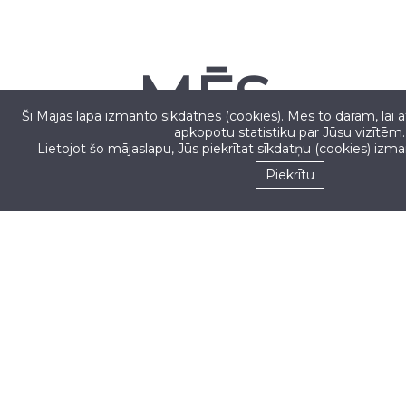
MĒS
Šī Mājas lapa izmanto sīkdatnes (cookies). Mēs to darām, lai 
apkopotu statistiku par Jūsu vizītēm.
PIEŅEMAM
Lietojot šo mājaslapu, Jūs piekrītat sīkdatņu (cookies) izm
Piekrītu
Seko mums