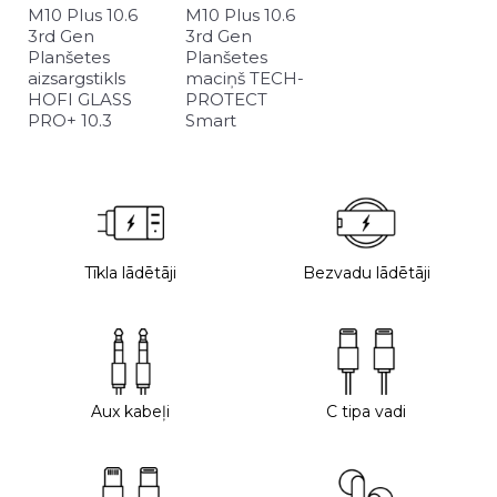
M10 Plus 10.6
M10 Plus 10.6
3rd Gen
3rd Gen
Planšetes
Planšetes
aizsargstikls
maciņš TECH-
HOFI GLASS
PROTECT
PRO+ 10.3
Smart
Tīkla lādētāji
Bezvadu lādētāji
Aux kabeļi
C tipa vadi