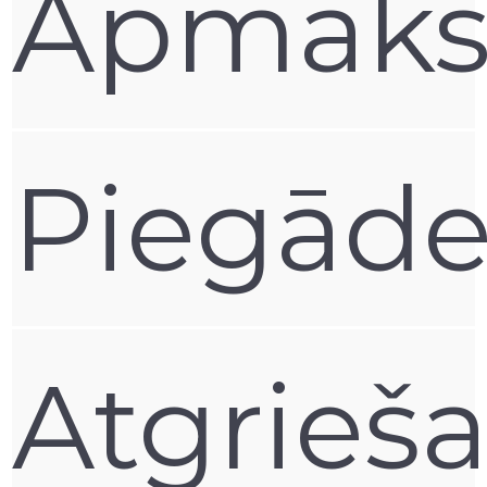
Apmaks
Piegād
Atgrieš