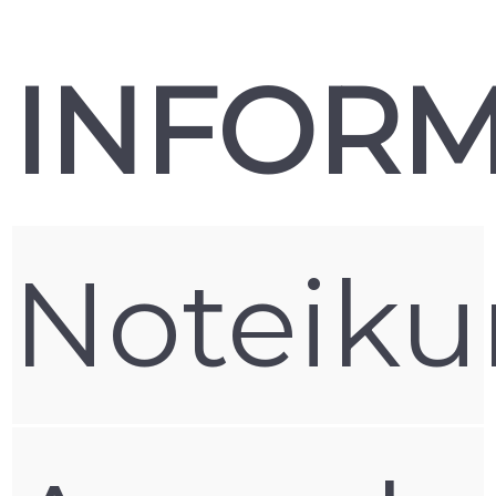
kā arī pasargās futrālīti no skrāpējumiem.
Cik maksā kvalitatīvs AirPods 3 maciņš?
INFORM
Nillkin interneta viekalā varēsiet izvēlēties piemērotāko
maciņu savam AirPods 3 austiņu modelim un savu
iecienītāko
Noteik