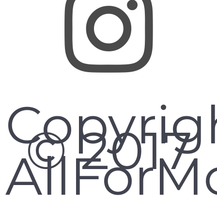
Copyrig
© 2017
AllForMo