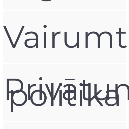
Vairumt
Privātu
politika