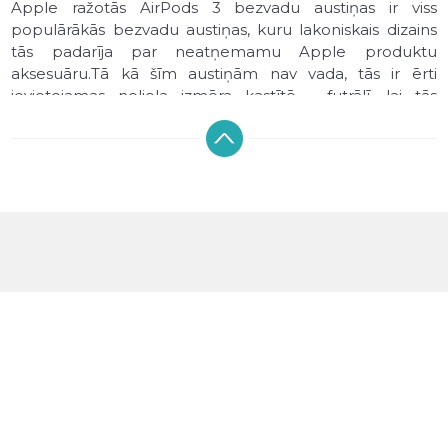
Apple ražotās AirPods 3 bezvadu austiņas ir viss
populārākās bezvadu austiņas, kuru lakoniskais dizains
tās padarīja par neatņemamu Apple produktu
aksesuāru.Tā kā šīm austiņām nav vada, tās ir ērti
ievietojamas neliela izmēra kastītē - futrālī, lai tās
nepazustu un netiktu kādā veidā bojātas. Apple AirPods
3 maciņš pasargās austiņas no kritieniem, skrāpējumiem
un netīrumiem.
Šī ir lieliska investīcija Jūsu AirPods 3 austiņu ilgākam
mūžam.
Kuri ir labākie Apple AirPods 3 maciņi?
Katrs Apple AirPods 3 vāciņš ir ražots tā, lai ideāli
piekļautos austiņu kastītei un tās pasargātu no
kritieniem, skrāpējumiem, un jūtami paildzinātu AirPods
3 austiņu mūžu.
Kādas funkcijas pilda AirPods 3 vāciņš?
Maciņš pasargās austiņas no kritieniem un pazušanas,