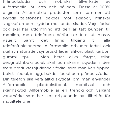
Plånboksfodral och mobilskal tillverkade av
Allformobile, är lätta och hållbara. Dessa är 100%
originala Allformobile produkter som kommer att
skydda telefonens bakdel mot skrapor, minskar
slagkraften och skyddar mot andra skador. Varje fodral
ock skal har utformning att den är tätt bunden till
mobilen, men telefonen därför ser inte ut massiv
visuellt. Samt det finns tillgång till alla
telefonfunktionerna. Allformobile erbjuder fodral ock
skal av naturläder, syntetiskt läder, silikon, plast, karbon,
gummi, tpu. Man hittar olika färger, stilar,
designplånboksfodral, skal och skärm skyddar i den
stora produkterbjudande : fodral som man kan öppna,
bokstil fodral, inlägg, bakdelsfodral och plånboksfodral.
Din telefon ska vara alltid skyddat, om man använder
Allformobiles plånboksfodral, mobilskal och
skärmskydd. Allformobile är en trendig och välkänt
varumärke som har stor erbjudande av tillbehör för
mobiltelefoner.