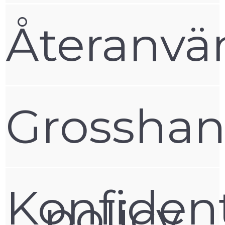
Återanvä
Grosshan
Konfident
policy