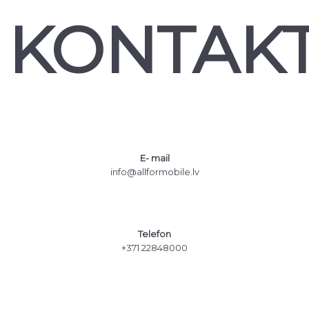
KONTAK
E- mail
info@allformobile.lv
Telefon
+371 22848000