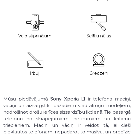
Velo stiprinājumi
Selfiju nūjas
Irbuļi
Gredzeni
Mūsu piedāvājumā
Sony Xperia L1
ir telefona maciņi,
vāciņi un aizsargstikli dažādiem viedtālruņu modeļiem,
nodrošinot drošu ierīces aizsardzību ikdienā. Tie pasargā
telefonu no skrāpējumiem, netīrumiem un kritienu
triecieniem. Maciņi un vāciņi ir veidoti tā, lai cieši
piekļautos telefonam, nepadarot to masīvu, un precīzie