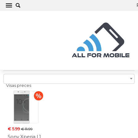
Sony Xperia L1 Telefona maciņi, vāciņi,
aizsargstikli, aksesuāri
Visas preces
€ 5.99
€ 11.99
Sony Xperia L1