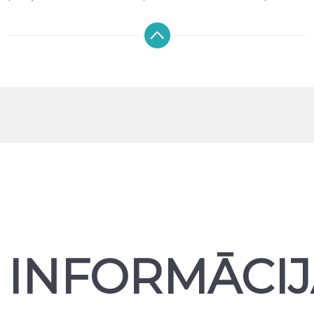
izgriezumi nodrošina pilnu piekļuvi pogām, kamerai,
skaļruņiem un uzlādes pieslēgvietai, netraucējot ierīces
funkcionalitāti. Sortimentā pieejami maciņi un vāciņi no
silikona, TPU, plastikāta, karbona, kā arī dabīgās un
mākslīgās ādas, dažādās krāsās un dizainos. Piedāvājam
gan plānus aizmugures maciņus, gan atveramos
maciņus (maciņus-grāmatas), kā arī ekrāna
aizsargstiklus, kas palīdz saglabāt displeju nebojātu.
Mūsu klāstā ir dažādu ražotāju telefona aizsargprodukti,
tostarp NILLKIN, ESR, SPIGEN, RINGKE un TECH-
PROTECT, nodrošinot plašu izvēli un uzticamu kvalitāti
katram telefonam.
Produktus var iegādāties mūsu veikalā Rīgā vai pasūtīt
tiešsaistē ar DPD piegādi visā Latvijā. Parasti piegāde ir
bezmaksas, izņemot gadījumus, kad prece ir akcijā vai
īpašā piedāvājumā.
INFORMĀCIJ