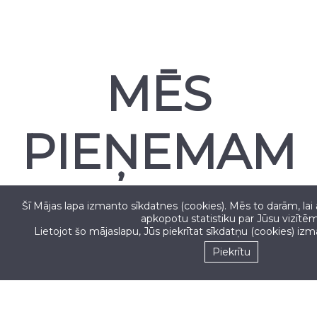
MĒS
PIEŅEMAM
Šī Mājas lapa izmanto sīkdatnes (cookies). Mēs to darām, lai
apkopotu statistiku par Jūsu vizītēm
Lietojot šo mājaslapu, Jūs piekrītat sīkdatņu (cookies) iz
Seko mums
Piekrītu