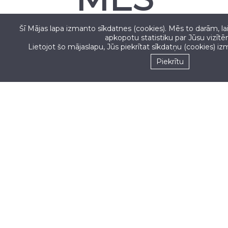
PIEŅEMAM
Šī Mājas lapa izmanto sīkdatnes (cookies). Mēs to darām, la
apkopotu statistiku par Jūsu vizītē
Lietojot šo mājaslapu, Jūs piekrītat sīkdatņu (cookies) i
Piekrītu
Seko mums