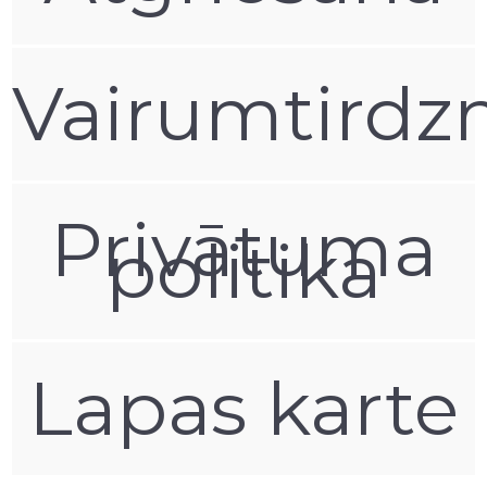
Vairumtirdz
Privātuma
politika
Lapas karte