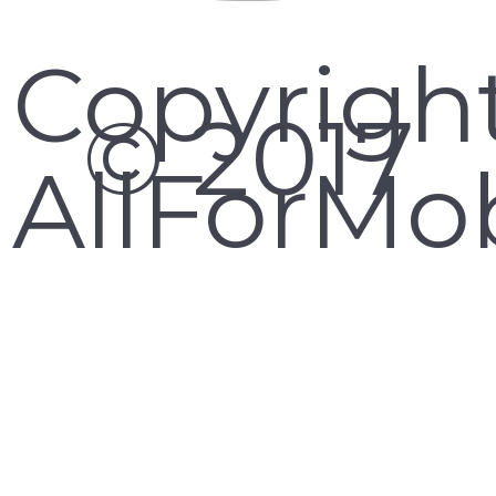
Copyrigh
© 2017
AllForMob