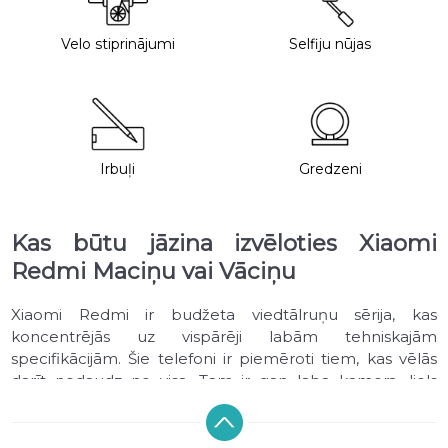
Velo stiprinājumi
Selfiju nūjas
Irbuļi
Gredzeni
Kas būtu jāzina izvēloties Xiaomi
Redmi Maciņu vai Vāciņu
Xiaomi Redmi ir budžeta viedtālruņu sērija, kas
koncentrējās uz vispārēji labām tehniskajām
specifikācijām. Šie telefoni ir piemēroti tiem, kas vēlās
darīt nedaudz no visa. Tam ir gan laba kamera, liels
ekrāns, gan izturīga baterija.
Līdz ar to ja vēlies, lai viedtālrunis kalpo ilgu laiku to