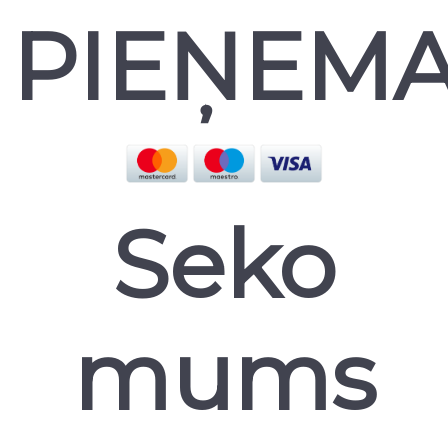
PIEŅEM
Seko
mums