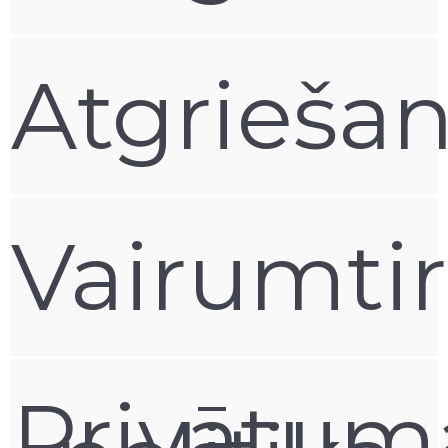
izvēlēties?
Galvenais ir saprast, kāda funkcija maciņam vai vāciņām
Atgrieša
būtu jāpilda. Ja esat aktīva dzīves veida piekritējs un
galvenais ir telefonu pasargāt no kritieniem, tad svarīgi ir
izvelēties maciņu vai iegādāties plastmasas vāciņu, ko
būtu svarīgi kombinēt ar
aizsargstiklu
.
Ja meklējat kaut ko, kas kalpos kā stilīgs aksesuārs, tad
pietiks ar silikona vāciņu.
Vairumti
Bet, ja vēlaties kaut ko, kas izskatīsies pievilcīgi un lieliski
pasargās telefonu, tad ieteiktu izvēlēties plastmasas
vāciņu, ko iespējams apvienot ar aizsargstiklu
Cik maksā labs Xiaomi Redmi Vāciņš un
Maciņš?
Labs Xiaomi Redmi Vāciņš maksā sākot no 5 eiro līdz pat
Privātum
20 eiro, atkarībā no telefona modeļa, izmēra un
materiāla, no kā tas ir izgatavots.