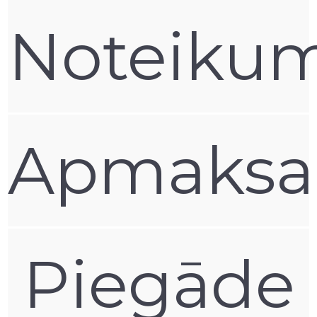
to saskrāpēt.
Noteikum
Ikdienā aktīvi lietojot mobilo telefonu, tas var izkrist no
rokām, nokrist no galda, izkrist no kabatas vai tikt kā
citādi nejauši sabojāts.
Xiaomi Redmi maciņš pasargās jūsu viedtālruni no šiem
ikdienišķajiem un nejaušajiem gadījumiem.
Kurš Xiaomi Redmi Maciņš vai Vāciņš derēs
Apmaksa
manam telefonam?
Katram telefona modelim ir piemērots konkrēts vāciņš
vai maciņš. Dažādi telefonu modeļi atšķirās pēc izmēra,
formas, biezuma, platuma, taustiņu un kameras
novietojuma.
Nillkin Kvalitatīvie Xiaomi Redmi vāciņi izcili pieguļ
Piegāde
telefonam tā, lai netraucētu pildīt nevienu funkciju, un
to lieliski aizsargā no bojājumiem.
Kuru Xiaomi Redmi Vāciņu vai Maciņu