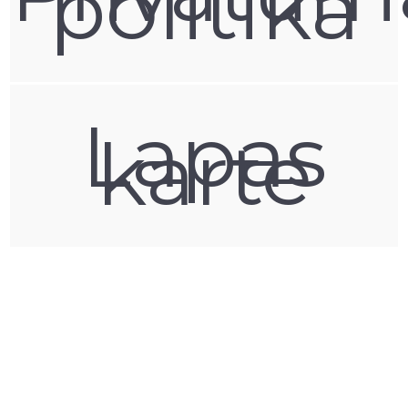
politika
Kvalitatīvs un izturīgs Xiaomi Redmi maciņš maksās
sākot no 18 eiro.
RedMi Redmi 15 4G / 5G, RedMi RedMi 10, RedMi
RedMi 10 Prime, RedMi RedMi 9, RedMi RedMi
9A, RedMi RedMi 9C, RedMi RedMi 8, RedMi
Lapas
RedMi 8A, RedMi RedMi 7, RedMi RedMi 7A,
karte
RedMi RedMi 6, RedMi RedMi S2, RedMi RedMi
K30