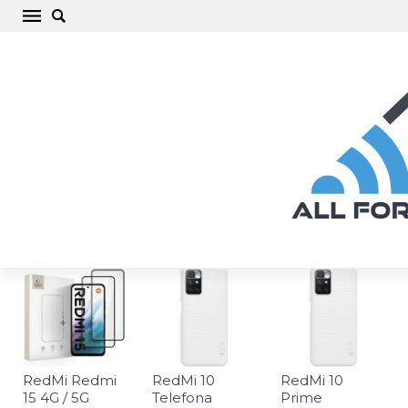
Xiaomi RedMi Telefona maciņi, vāciņi,
aizsargstikli, aksesuāri
Visas preces
RedMi Redmi
RedMi 10
RedMi 10
15 4G / 5G
Telefona
Prime