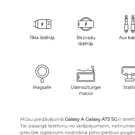
Tīkla lādētāji
Bezvadu
Aux kab
lādētāji
Magsafe
Ūdensizturīgie
Statīv
maciņi
Mūsu piedāvājumā
Galaxy A Galaxy A73 5G
ir telef
Tie pasargā telefonu no skrāpējumiem, netīrumiem u
precīzie izgriezumi nodrošina pilnu piekļuvi pogām