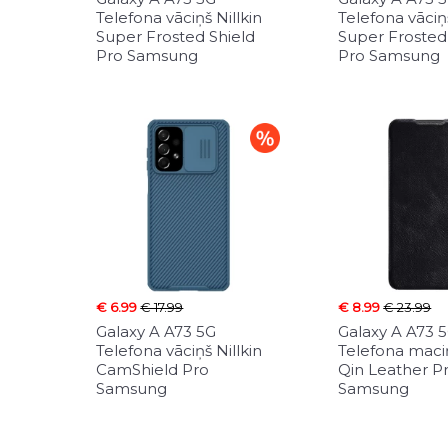
Telefona vāciņš Nillkin
Telefona vāciņš
Super Frosted Shield
Super Frosted
Pro Samsung
Pro Samsung
€ 6.99
€ 17.99
€ 8.99
€ 23.99
Galaxy A A73 5G
Galaxy A A73 
Telefona vāciņš Nillkin
Telefona maciņ
CamShield Pro
Qin Leather P
Samsung
Samsung