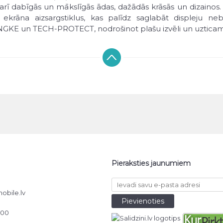
kā arī dabīgās un mākslīgās ādas, dažādās krāsās un dizai
ekrāna aizsargstiklus, kas palīdz saglabāt displeju neb
INGKE un TECH-PROTECT, nodrošinot plašu izvēli un uzticam
tīt tiešsaistē ar DPD piegādi visā Latvijā. Parasti piegāde 
Pieraksties jaunumiem
obile.lv
000