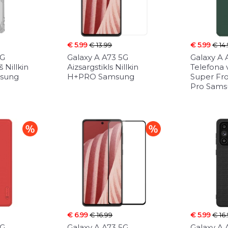
€ 5.99
€ 13.99
€ 5.99
€ 14
5G
Galaxy A A73 5G
Galaxy A 
 Nillkin
Aizsargstikls Nillkin
Telefona v
sung
H+PRO Samsung
Super Fro
Pro Sam
€ 6.99
€ 16.99
€ 5.99
€ 16
5G
Galaxy A A73 5G
Galaxy A 