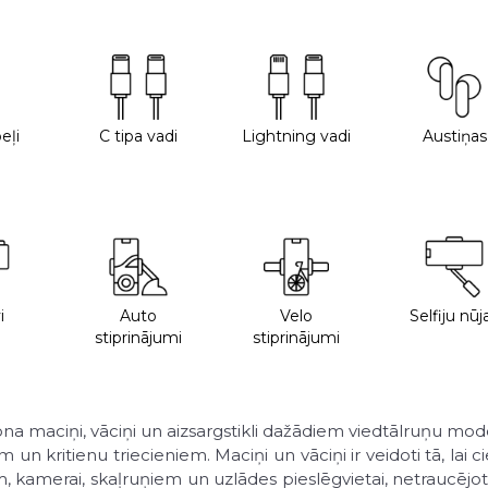
eļi
C tipa vadi
Lightning vadi
Austiņas
i
Auto
Velo
Selfiju nūj
stiprinājumi
stiprinājumi
ona maciņi, vāciņi un aizsargstikli dažādiem viedtālruņu mod
n kritienu triecieniem. Maciņi un vāciņi ir veidoti tā, lai 
, kamerai, skaļruņiem un uzlādes pieslēgvietai, netraucējot 