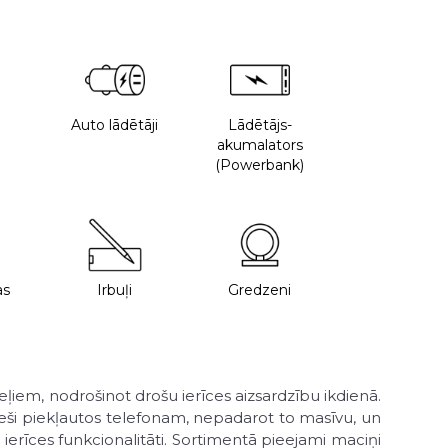
Auto lādētāji
Lādētājs-
akumalators
(Powerbank)
as
Irbuļi
Gredzeni
eļiem, nodrošinot drošu ierīces aizsardzību ikdienā.
cieši piekļautos telefonam, nepadarot to masīvu, un
ierīces funkcionalitāti. Sortimentā pieejami maciņi