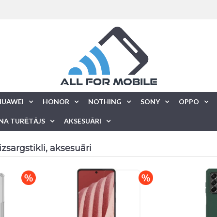
HUAWEI
HONOR
NOTHING
SONY
OPPO
NA TURĒTĀJS
AKSESUĀRI
zsargstikli, aksesuāri