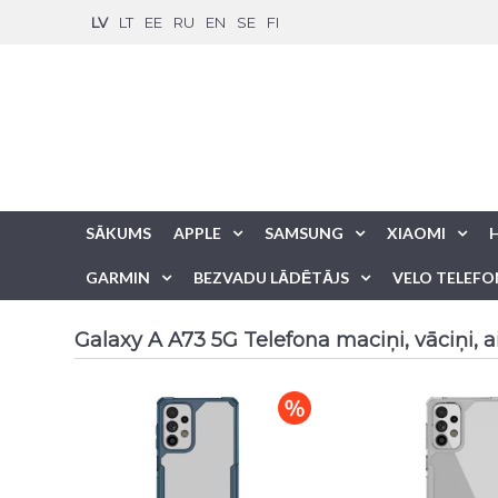
LV
LT
EE
RU
EN
SE
FI
SĀKUMS
APPLE
SAMSUNG
XIAOMI
GARMIN
BEZVADU LĀDĒTĀJS
VELO TELEFO
Galaxy A A73 5G Telefona maciņi, vāciņi, ai