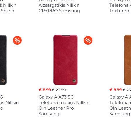
 Nillkin
Aizsargstikls Nillkin
Telefona v
 Shield
CP+PRO Samsung
Textured
€ 8.99
€ 23.99
€ 8.99
€ 23
5G
Galaxy A A73 5G
Galaxy A 
š Nillkin
Telefona maciņš Nillkin
Telefona 
ro
Qin Leather Pro
Qin Leath
Samsung
Samsung