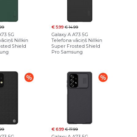
.99
€ 5.99
€ 14.99
A73 5G
Galaxy A A73 5G
āciņš Nillkin
Telefona vāciņš Nillkin
sted Shield
Super Frosted Shield
sung
Pro Samsung
.99
€ 6.99
€ 17.99
A73 5G
Galaxy A A73 5G