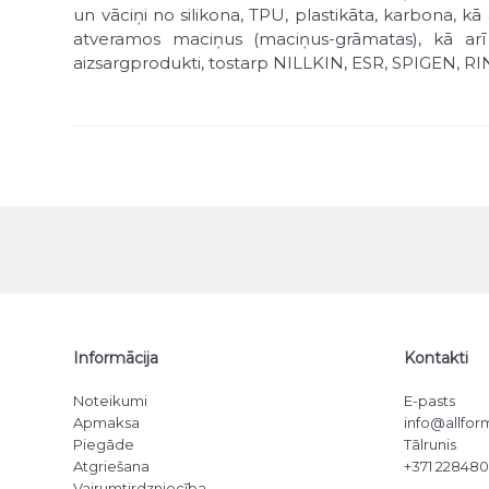
un vāciņi no silikona, TPU, plastikāta, karbona, 
atveramos maciņus (maciņus-grāmatas), kā arī 
aizsargprodukti, tostarp NILLKIN, ESR, SPIGEN, R
Produktus var iegādāties mūsu veikalā Rīgā vai pasū
vai īpašā piedāvājumā.
Informācija
Kontakti
Noteikumi
E-pasts
Apmaksa
info@allform
Piegāde
Tālrunis
Atgriešana
+371 22848
Vairumtirdzniecība