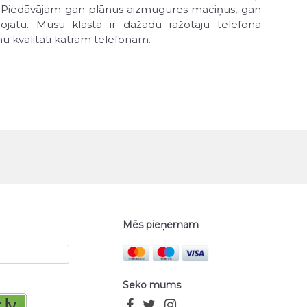
nos. Piedāvājam gan plānus aizmugures maciņus, gan
ojātu. Mūsu klāstā ir dažādu ražotāju telefona
u kvalitāti katram telefonam.
ir bezmaksas, izņemot gadījumus, kad prece ir akcijā
Mēs pieņemam
Seko mums