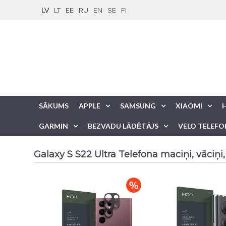
LV
LT
EE
RU
EN
SE
FI
SĀKUMS
APPLE
SAMSUNG
XIAOMI
GARMIN
BEZVADU LĀDĒTĀJS
VELO TELEFO
Galaxy S S22 Ultra Telefona maciņi, vāciņi, 