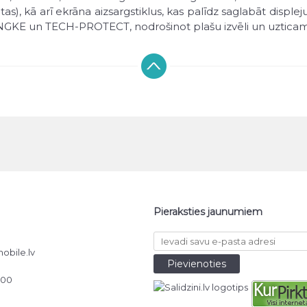
 kā arī ekrāna aizsargstiklus, kas palīdz saglabāt displej
INGKE un TECH-PROTECT, nodrošinot plašu izvēli un uzticam
tīt tiešsaistē ar DPD piegādi visā Latvijā. Parasti piegāde 
Pieraksties jaunumiem
obile.lv
000