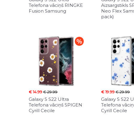
Telefona vāciņš RINGKE
Aizsargstikls 
Fusion Samsung
Neo Flex Sams
pack)
€ 14.99
€ 29.99
€ 19.99
€ 29.99
Galaxy S S22 Ultra
Galaxy S S22 U
Telefona vāciņš SPIGEN
Telefona vāci
Cyrill Cecile
Cyrill Cecile