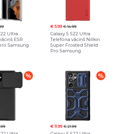
.99
€ 5.99
€ 14.99
S22 Ultra
Galaxy S S22 Ultra
vāciņš ESR
Telefona vāciņš Nillkin
Zero Samsung
Super Frosted Shield
Pro Samsung
.99
€ 11.99
€ 21.99
S22 Ultra
Galaxy S S22 Ultra