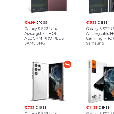
€ 4.99
€ 10.99
€ 6.99
€ 11.99
Galaxy S S22 Ultra
Galaxy S S22 U
Aizsargstikls HOFI
Aizsargstikls 
ALUCAM PRO PLUS
Camring PRO
SAMSUNG
Samsung
€ 7.99
€ 16.99
€ 14.99
€ 19.99
Galaxy S S22 Ultra
Galaxy S S22 U