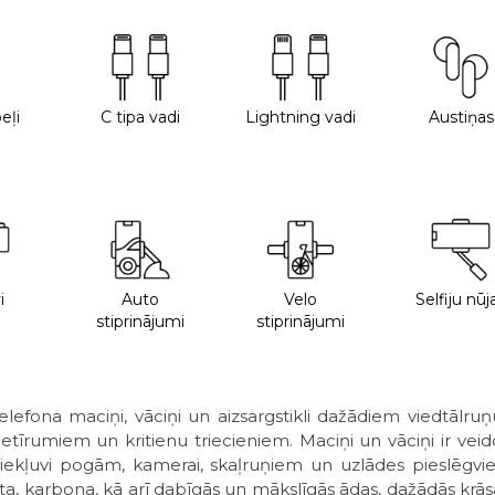
eļi
C tipa vadi
Lightning vadi
Austiņas
i
Auto
Velo
Selfiju nūj
stiprinājumi
stiprinājumi
telefona maciņi, vāciņi un aizsargstikli dažādiem viedtālr
īrumiem un kritienu triecieniem. Maciņi un vāciņi ir veido
ekļuvi pogām, kamerai, skaļruņiem un uzlādes pieslēgvieta
kāta, karbona, kā arī dabīgās un mākslīgās ādas, dažādās k