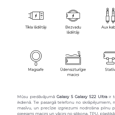
Tīkla lādētāji
Bezvadu
Aux kab
lādētāji
Magsafe
Ūdensizturīgie
Statīv
maciņi
Mūsu piedāvājumā
Galaxy S Galaxy S22 Ultra
ir 
ikdienā. Tie pasargā telefonu no skrāpējumiem, net
masīvu, un precīzie izgriezumi nodrošina pilnu pi
pieejami maciņi un vāciņi no silikona, TPU, plasti