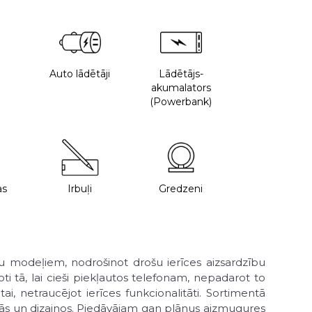
Auto lādētāji
Lādētājs-
akumalators
(Powerbank)
as
Irbuļi
Gredzeni
uņu modeļiem, nodrošinot drošu ierīces aizsardzību
ti tā, lai cieši piekļautos telefonam, nepadarot to
i, netraucējot ierīces funkcionalitāti. Sortimentā
rāsās un dizainos. Piedāvājam gan plānus aizmugures