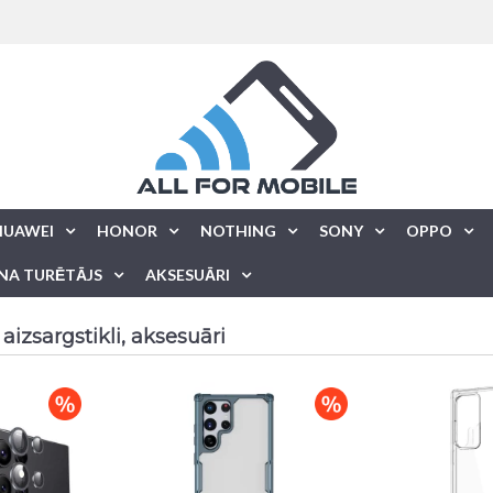
HUAWEI
HONOR
NOTHING
SONY
OPPO
NA TURĒTĀJS
AKSESUĀRI
aizsargstikli, aksesuāri