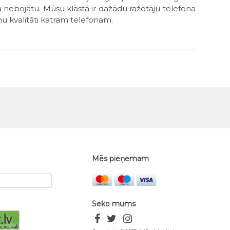
u nebojātu. Mūsu klāstā ir dažādu ražotāju telefona
u kvalitāti katram telefonam.
ir bezmaksas, izņemot gadījumus, kad prece ir akcijā
Mēs pieņemam
Seko mums