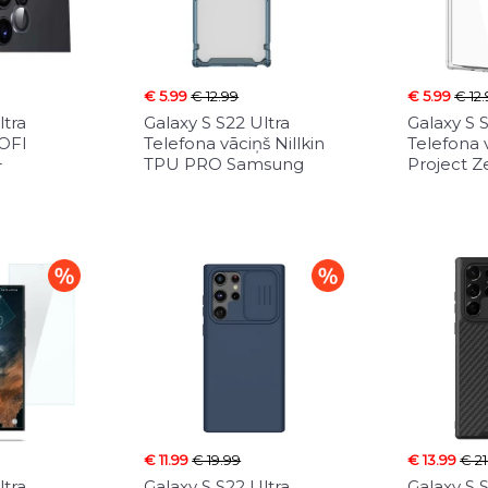
€ 5.99
€ 12.99
€ 5.99
€ 12
ltra
Galaxy S S22 Ultra
Galaxy S 
HOFI
Telefona vāciņš Nillkin
Telefona 
+
TPU PRO Samsung
Project 
€ 11.99
€ 19.99
€ 13.99
€ 21
ltra
Galaxy S S22 Ultra
Galaxy S 