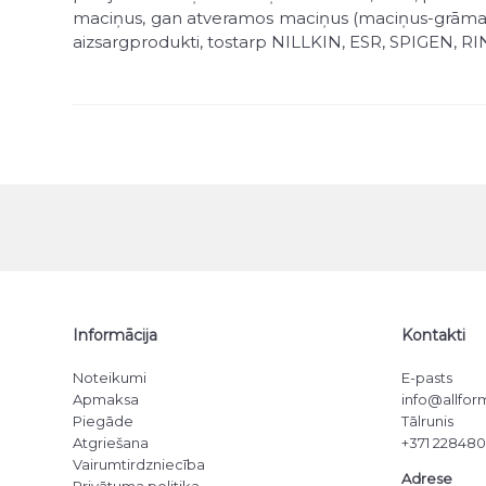
maciņus, gan atveramos maciņus (maciņus-grāmatas),
aizsargprodukti, tostarp NILLKIN, ESR, SPIGEN, R
Produktus var iegādāties mūsu veikalā Rīgā vai pasū
vai īpašā piedāvājumā.
Informācija
Kontakti
Noteikumi
E-pasts
Apmaksa
info@allform
Piegāde
Tālrunis
Atgriešana
+371 22848
Vairumtirdzniecība
Adrese
Privātuma politika