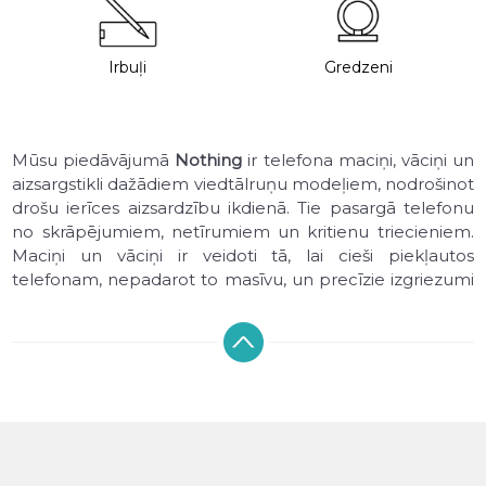
Irbuļi
Gredzeni
Mūsu piedāvājumā
Nothing
ir telefona maciņi, vāciņi un
aizsargstikli dažādiem viedtālruņu modeļiem, nodrošinot
drošu ierīces aizsardzību ikdienā. Tie pasargā telefonu
no skrāpējumiem, netīrumiem un kritienu triecieniem.
Maciņi un vāciņi ir veidoti tā, lai cieši piekļautos
telefonam, nepadarot to masīvu, un precīzie izgriezumi
nodrošina pilnu piekļuvi pogām, kamerai, skaļruņiem un
uzlādes pieslēgvietai, netraucējot ierīces funkcionalitāti.
Sortimentā pieejami maciņi un vāciņi no silikona, TPU,
plastikāta, karbona, kā arī dabīgās un mākslīgās ādas,
dažādās krāsās un dizainos. Piedāvājam gan plānus
aizmugures maciņus, gan atveramos maciņus (maciņus-
grāmatas), kā arī ekrāna aizsargstiklus, kas palīdz
saglabāt displeju nebojātu. Mūsu klāstā ir dažādu