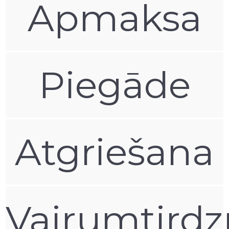
Apmaksa
Piegāde
Atgriešana
Vairumtirdz