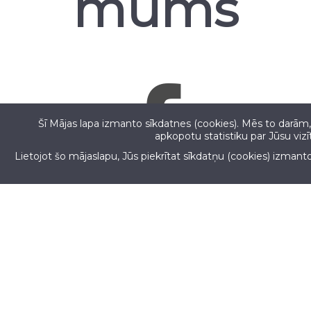
mums
Šī Mājas lapa izmanto sīkdatnes (cookies). Mēs to darām, 
apkopotu statistiku par Jūsu viz
Lietojot šo mājaslapu, Jūs piekrītat sīkdatņu (cookies) izmant