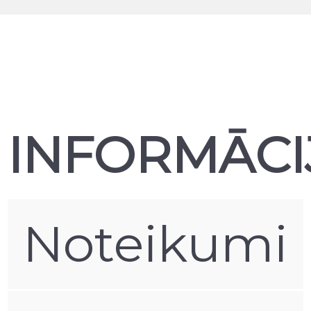
ražotāju telefona aizsargprodukti, tostarp NILLKIN, ESR,
SPIGEN, RINGKE un TECH-PROTECT, nodrošinot plašu
izvēli un uzticamu kvalitāti katram telefonam.
Produktus var iegādāties mūsu veikalā Rīgā vai pasūtīt
tiešsaistē ar DPD piegādi visā Latvijā. Parasti piegāde ir
bezmaksas, izņemot gadījumus, kad prece ir akcijā vai
īpašā piedāvājumā.
INFORMĀCI
Nothing Phone 4A, Nothing Phone 4A Pro,
Nothing Phone 3, Nothing Phone (3A), Nothing
Phone (3A) Pro, Nothing Phone (2)
Noteikumi