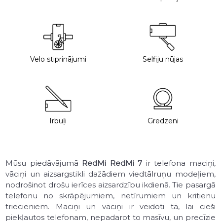
Velo stiprinājumi
Selfiju nūjas
Irbuļi
Gredzeni
Mūsu piedāvājumā
RedMi RedMi 7
ir telefona maciņi,
vāciņi un aizsargstikli dažādiem viedtālruņu modeļiem,
nodrošinot drošu ierīces aizsardzību ikdienā. Tie pasargā
telefonu no skrāpējumiem, netīrumiem un kritienu
triecieniem. Maciņi un vāciņi ir veidoti tā, lai cieši
piekļautos telefonam, nepadarot to masīvu, un precīzie