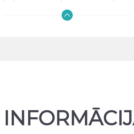
izgriezumi nodrošina pilnu piekļuvi pogām, kamerai,
skaļruņiem un uzlādes pieslēgvietai, netraucējot ierīces
funkcionalitāti. Sortimentā pieejami maciņi un vāciņi no
silikona, TPU, plastikāta, karbona, kā arī dabīgās un
mākslīgās ādas, dažādās krāsās un dizainos. Piedāvājam
gan plānus aizmugures maciņus, gan atveramos
maciņus (maciņus-grāmatas), kā arī ekrāna
aizsargstiklus, kas palīdz saglabāt displeju nebojātu.
Mūsu klāstā ir dažādu ražotāju telefona aizsargprodukti,
tostarp NILLKIN, ESR, SPIGEN, RINGKE un TECH-
PROTECT, nodrošinot plašu izvēli un uzticamu kvalitāti
katram telefonam.
Produktus var iegādāties mūsu veikalā Rīgā vai pasūtīt
tiešsaistē ar DPD piegādi visā Latvijā. Parasti piegāde ir
bezmaksas, izņemot gadījumus, kad prece ir akcijā vai
īpašā piedāvājumā.
INFORMĀCIJ