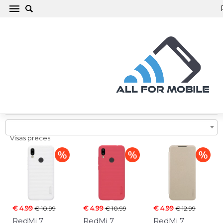
RedMi 7 Telefona maciņi, vāciņi, aizsargstikli,
aksesuāri
Visas preces
€ 4.99
€ 4.99
€ 4.99
€ 10.99
€ 10.99
€ 12.99
RedMi 7
RedMi 7
RedMi 7