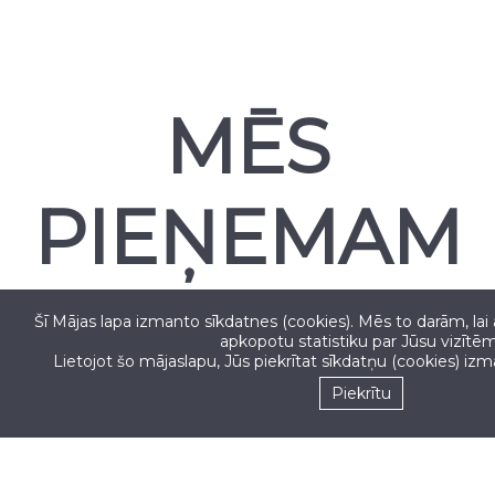
MĒS
PIEŅEMAM
Šī Mājas lapa izmanto sīkdatnes (cookies). Mēs to darām, lai
apkopotu statistiku par Jūsu vizītēm
Lietojot šo mājaslapu, Jūs piekrītat sīkdatņu (cookies) iz
Seko mums
Piekrītu