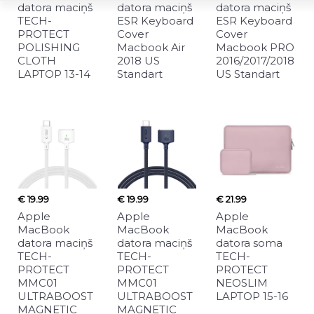
datora maciņš
datora maciņš
datora maciņš
TECH-
ESR Keyboard
ESR Keyboard
PROTECT
Cover
Cover
POLISHING
Macbook Air
Macbook PRO
CLOTH
2018 US
2016/2017/2018
LAPTOP 13-14
Standart
US Standart
€ 19.99
€ 19.99
€ 21.99
Apple
Apple
Apple
MacBook
MacBook
MacBook
datora maciņš
datora maciņš
datora soma
TECH-
TECH-
TECH-
PROTECT
PROTECT
PROTECT
MMC01
MMC01
NEOSLIM
ULTRABOOST
ULTRABOOST
LAPTOP 15-16
MAGNETIC
MAGNETIC