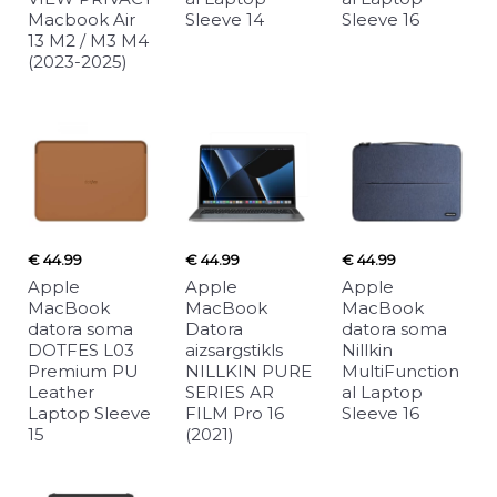
Macbook Air
Sleeve 14
Sleeve 16
13 M2 / M3 M4
(2023-2025)
€ 44.99
€ 44.99
€ 44.99
Apple
Apple
Apple
MacBook
MacBook
MacBook
datora soma
Datora
datora soma
DOTFES L03
aizsargstikls
Nillkin
Premium PU
NILLKIN PURE
MultiFunction
Leather
SERIES AR
al Laptop
Laptop Sleeve
FILM Pro 16
Sleeve 16
15
(2021)