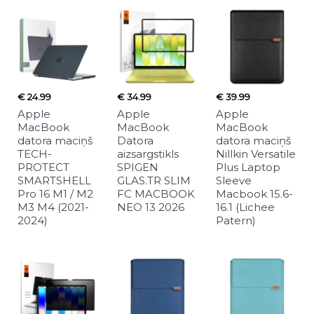
€ 24.99
€ 34.99
€ 39.99
Apple
Apple
Apple
MacBook
MacBook
MacBook
datora maciņš
Datora
datora maciņš
TECH-
aizsargstikls
Nillkin Versatile
PROTECT
SPIGEN
Plus Laptop
SMARTSHELL
GLAS.TR SLIM
Sleeve
Pro 16 M1 / M2
FC MACBOOK
Macbook 15.6-
M3 M4 (2021-
NEO 13 2026
16.1 (Lichee
2024)
Patern)