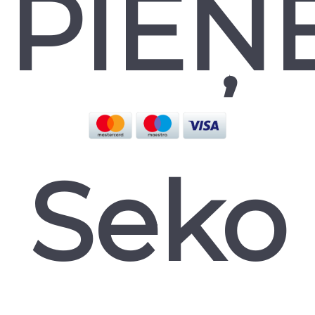
PIEŅ
Seko