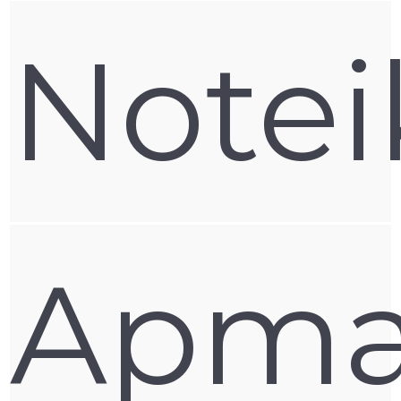
darboties pilnvērtīgi. Klaviatūras aizsargs aizkavēs šo
daļiņu iekļūšanu zem klaviatūras pogām.
Note
Kādu funkciju pilda MacBook ekrāna aizsargi?
MacBook ekrāna aizsargs ir magnētiska aizsargplēve,
kas ideali piekļaujas portatīvā datora monitoram. Tam ir
speciāls pārklājums, kas dažādos leņķos liedz iespēju
redzēt ekrānā notiekošo. Galvenokārt tas ir drošības un
privātuma nolūkiem, bet aizsargā arī pret
skrāpējumiem.
Apma