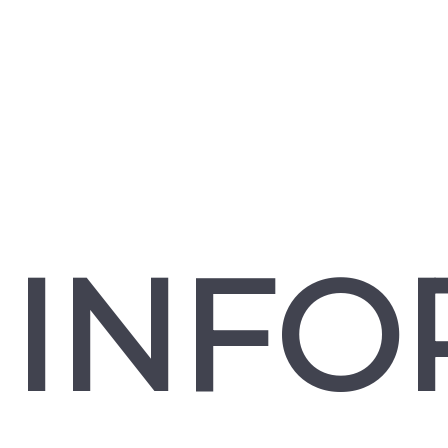
Dažādi Macbook aksesuāri aizsargās datoru no
skrāpējumiem, bojājumiem, triecieniem un netīrumiem.
Kādam riskam ir pakļauts Apple MacBook
portatīvais dators?
Jau ierīces nosaukumā ir pateikts, ka tā ir viegli
pārvietojama, jeb “portatīva”. Tātad visu laiku nestāv uz
tai atvēlēta galda, kur nekas nevar notikt.
Kuri MacBook aksesuāri ir vislabākie?
Nillkin interneta veikalā atradīsies dažādi Apple
INFO
Macbook piederumi, kas kalpo datora drošībai un
privātumam.
Kāpēc nepieciešams MacBook klaviatūras
aizsargs?
Pat strādājot ofisa vidē, visbiežāk datoru klaviatūras tiek
sabojātas ar ēdiena paliekām vai šķidrumiem. Nelielas
drupačas vai mitras daļiņas iekļūst klaviatūrā un neļauj tai