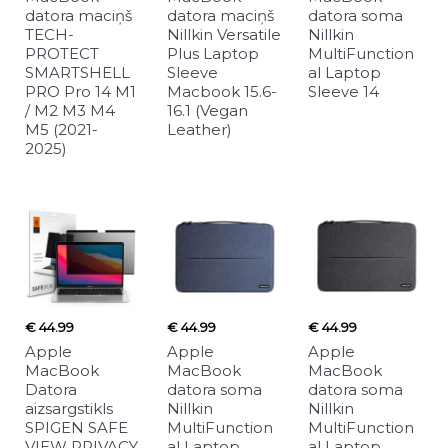
datora maciņš
datora maciņš
datora soma
TECH-
Nillkin Versatile
Nillkin
PROTECT
Plus Laptop
MultiFunction
SMARTSHELL
Sleeve
al Laptop
PRO Pro 14 M1
Macbook 15.6-
Sleeve 14
/ M2 M3 M4
16.1 (Vegan
M5 (2021-
Leather)
2025)
€ 44.99
€ 44.99
€ 44.99
Apple
Apple
Apple
MacBook
MacBook
MacBook
Datora
datora soma
datora soma
aizsargstikls
Nillkin
Nillkin
SPIGEN SAFE
MultiFunction
MultiFunction
VIEW PRIVACY
al Laptop
al Laptop