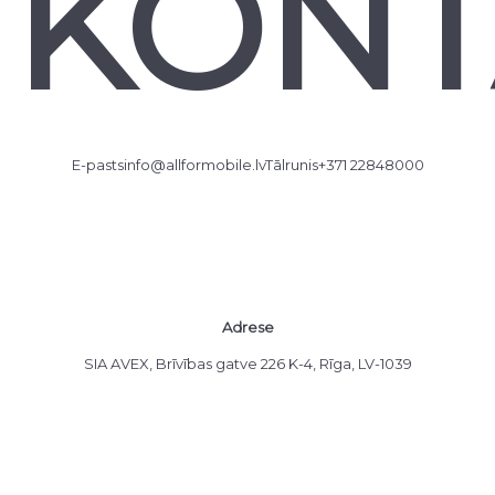
KONT
E-pasts
info@allformobile.lv
Tālrunis
+371 22848000
Adrese
SIA AVEX, Brīvības gatve 226 K-4, Rīga, LV-1039