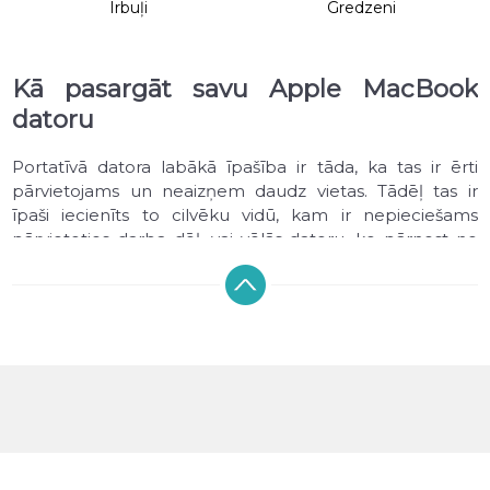
Irbuļi
Gredzeni
Kā pasargāt savu Apple MacBook
datoru
Portatīvā datora labākā īpašība ir tāda, ka tas ir ērti
pārvietojams un neaizņem daudz vietas. Tādēļ tas ir
īpaši iecienīts to cilvēku vidū, kam ir nepieciešams
pārvietoties darba dēļ, vai vēlās datoru, ko pārnest no
vienas istabas mājā uz otru.
Apple MacBook datora piederumi ir noderīgs aksesuārs
ikvienam šī portatīvā datora lietotājam.
Pasaulē ir 100 milijoni MacBook lietotāju un to paliks
tikai vēl vairāk.
Kvalitatīvas datora somas MacBook ekrāna aizsargs var
pasaudzēt Jūsu portatīvo datoru un paildzināt tā mūžu.