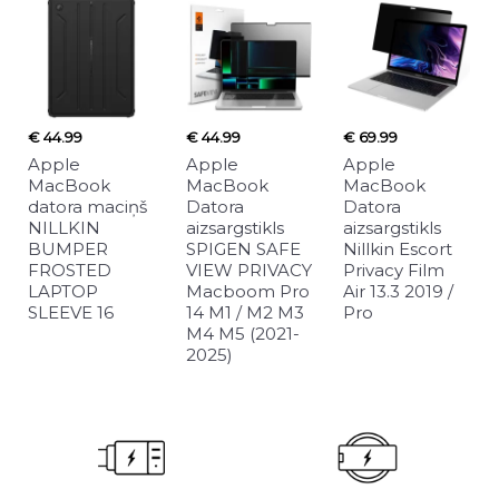
€ 44.99
€ 44.99
€ 69.99
Apple
Apple
Apple
MacBook
MacBook
MacBook
datora maciņš
Datora
Datora
NILLKIN
aizsargstikls
aizsargstikls
BUMPER
SPIGEN SAFE
Nillkin Escort
FROSTED
VIEW PRIVACY
Privacy Film
LAPTOP
Macboom Pro
Air 13.3 2019 /
SLEEVE 16
14 M1 / M2 M3
Pro
M4 M5 (2021-
2025)