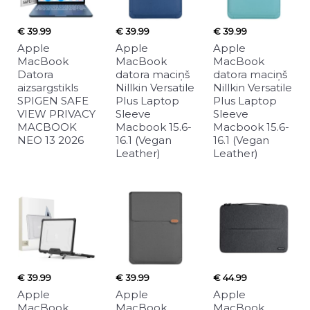
€ 39.99
€ 39.99
€ 39.99
Apple
Apple
Apple
MacBook
MacBook
MacBook
Datora
datora maciņš
datora maciņš
aizsargstikls
Nillkin Versatile
Nillkin Versatile
SPIGEN SAFE
Plus Laptop
Plus Laptop
VIEW PRIVACY
Sleeve
Sleeve
MACBOOK
Macbook 15.6-
Macbook 15.6-
NEO 13 2026
16.1 (Vegan
16.1 (Vegan
Leather)
Leather)
€ 39.99
€ 39.99
€ 44.99
Apple
Apple
Apple
MacBook
MacBook
MacBook