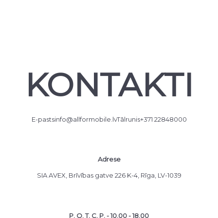
KONTAKTI
E-pasts
info@allformobile.lv
Tālrunis
+371 22848000
Adrese
SIA AVEX, Brīvības gatve 226 K-4, Rīga, LV-1039
P. O. T. C. P. - 10.00 - 18.00