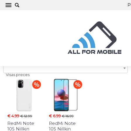
P
RedMi Note 10S
Visas preces
€ 4.99
€ 6.99
€ 12.99
€ 16.99
RedMi Note
RedMi Note
10S Nillkin
10S Nillkin