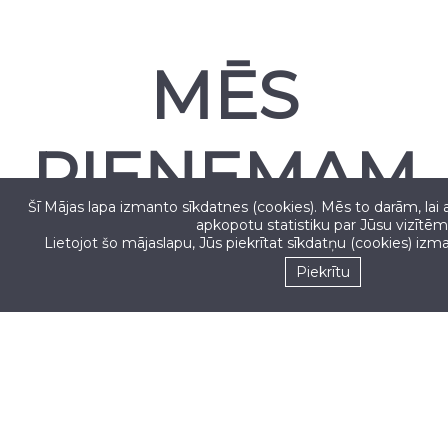
MĒS
PIEŅEMAM
Šī Mājas lapa izmanto sīkdatnes (cookies). Mēs to darām, lai 
apkopotu statistiku par Jūsu vizītēm
Lietojot šo mājaslapu, Jūs piekrītat sīkdatņu (cookies) izm
Piekrītu
Seko mums