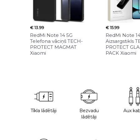
€ 13.99
€ 15.99
RedMi Note 14 5G
RedMi Note 1
Telefona vāciņš TECH-
Aizsargstikls 
PROTECT MAGMAT
PROTECT GLAS
Xiaomi
PACK Xiaomi
Tīkla lādētāji
Bezvadu
Aux kab
lādētāji