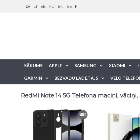
LV
LT
EE
RU
EN
SE
FI
SĀKUMS
APPLE
SAMSUNG
XIAOMI
GARMIN
BEZVADU LĀDĒTĀJS
VELO TELEFO
RedMi Note 14 5G Telefona maciņi, vāciņi, a