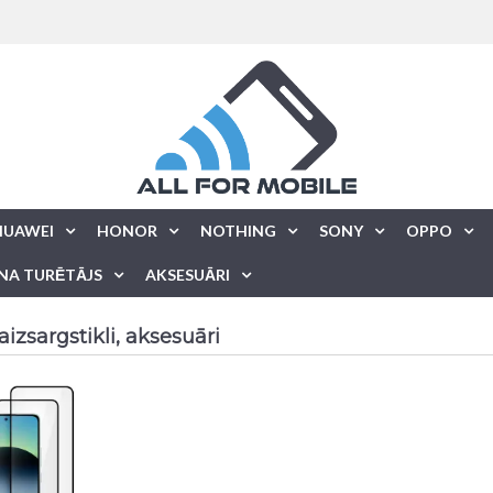
HUAWEI
HONOR
NOTHING
SONY
OPPO
NA TURĒTĀJS
AKSESUĀRI
izsargstikli, aksesuāri