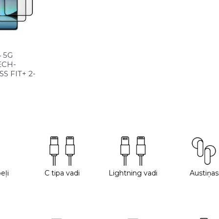
4 5G
TECH-
S FIT+ 2-
eļi
C tipa vadi
Lightning vadi
Austiņas