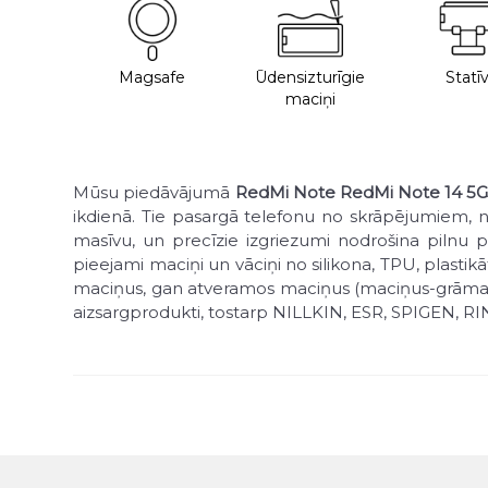
Magsafe
Ūdensizturīgie
Statīv
maciņi
Mūsu piedāvājumā
RedMi Note RedMi Note 14 5
ikdienā. Tie pasargā telefonu no skrāpējumiem, net
masīvu, un precīzie izgriezumi nodrošina pilnu pi
pieejami maciņi un vāciņi no silikona, TPU, plasti
maciņus, gan atveramos maciņus (maciņus-grāmatas),
aizsargprodukti, tostarp NILLKIN, ESR, SPIGEN, R
Produktus var iegādāties mūsu veikalā Rīgā vai pasū
vai īpašā piedāvājumā.