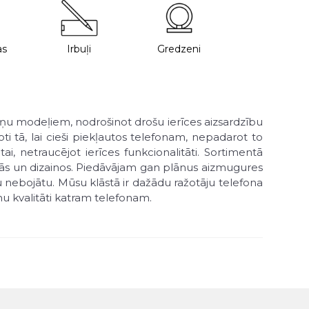
as
Irbuļi
Gredzeni
lruņu modeļiem, nodrošinot drošu ierīces aizsardzību
ti tā, lai cieši piekļautos telefonam, nepadarot to
i, netraucējot ierīces funkcionalitāti. Sortimentā
rāsās un dizainos. Piedāvājam gan plānus aizmugures
u nebojātu. Mūsu klāstā ir dažādu ražotāju telefona
u kvalitāti katram telefonam.
ir bezmaksas, izņemot gadījumus, kad prece ir akcijā