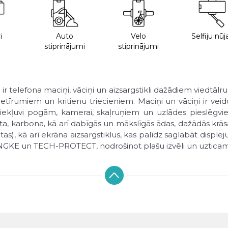
i
Auto
Velo
Selfiju nūj
stiprinājumi
stiprinājumi
G
ir telefona maciņi, vāciņi un aizsargstikli dažādiem viedtā
īrumiem un kritienu triecieniem. Maciņi un vāciņi ir veido
ekļuvi pogām, kamerai, skaļruņiem un uzlādes pieslēgvieta
kāta, karbona, kā arī dabīgās un mākslīgās ādas, dažādās k
 kā arī ekrāna aizsargstiklus, kas palīdz saglabāt displej
INGKE un TECH-PROTECT, nodrošinot plašu izvēli un uzticam
tīt tiešsaistē ar DPD piegādi visā Latvijā. Parasti piegāde 