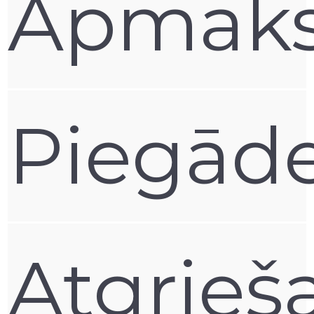
Apmak
Piegād
Atgrieš