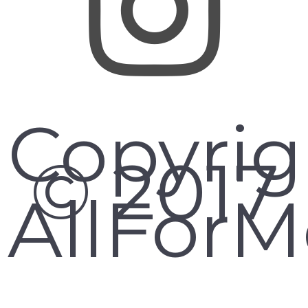
Copyrig
© 2017
AllForMo