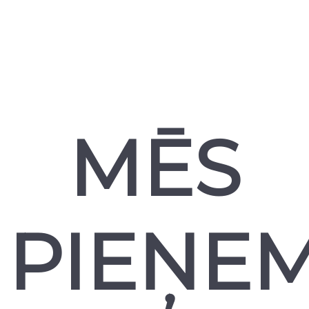
MĒS
PIEŅE