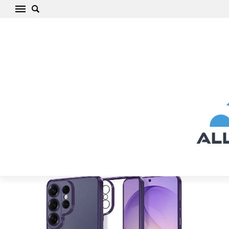
Samsung Galaxy S S26 Ultra Telefona vāciņš
TECH-PROTECT MAGFLEX MAGSAFE
Sākums
/
Samsung
/
Galaxy S
/
Galaxy S26 Ultra
/
Galaxy S S26
Ultra Telefona vāciņš TECH-PROTECT MAGFLEX MAGSAFE
Samsung