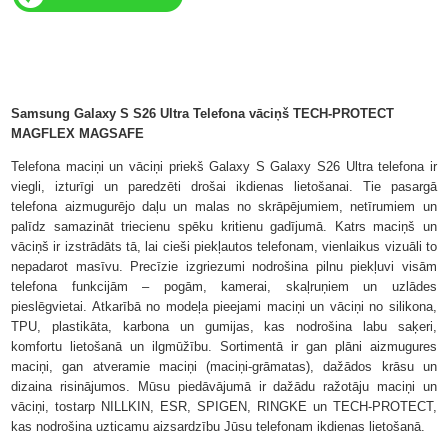
Samsung Galaxy S S26 Ultra Telefona vāciņš TECH-PROTECT
MAGFLEX MAGSAFE
Telefona maciņi un vāciņi priekš Galaxy S Galaxy S26 Ultra telefona ir
viegli, izturīgi un paredzēti drošai ikdienas lietošanai. Tie pasargā
telefona aizmugurējo daļu un malas no skrāpējumiem, netīrumiem un
palīdz samazināt triecienu spēku kritienu gadījumā. Katrs maciņš un
vāciņš ir izstrādāts tā, lai cieši piekļautos telefonam, vienlaikus vizuāli to
nepadarot masīvu. Precīzie izgriezumi nodrošina pilnu piekļuvi visām
telefona funkcijām – pogām, kamerai, skaļruņiem un uzlādes
pieslēgvietai. Atkarībā no modeļa pieejami maciņi un vāciņi no silikona,
TPU, plastikāta, karbona un gumijas, kas nodrošina labu saķeri,
komfortu lietošanā un ilgmūžību. Sortimentā ir gan plāni aizmugures
maciņi, gan atveramie maciņi (maciņi-grāmatas), dažādos krāsu un
dizaina risinājumos. Mūsu piedāvājumā ir dažādu ražotāju maciņi un
vāciņi, tostarp NILLKIN, ESR, SPIGEN, RINGKE un TECH-PROTECT,
kas nodrošina uzticamu aizsardzību Jūsu telefonam ikdienas lietošanā.