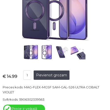
€ 14.99
Preces kods: MAG-FLEX-MGSF SAM-GAL-S26 ULTRA COBALT
VIOLET
Svītrkods: 5906302339563
Prece ir veikalā