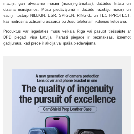
maciņi, gan atveramie maciņi (maciņi-grāmatas), dažādos krāsu un
dizaina risinājumos. Mūsu piedāvājumā ir dažādu ražotāju maciņi un
vāciņi, tostarp NILLKIN, ESR, SPIGEN, RINGKE un TECH-PROTECT,
kas nodrošina uzticamu aizsardzību Jūsu telefonam ikdienas lietošanā.
Produktus var iegādāties mūsu veikalā Rīgā vai pasūtīt tiešsaistē ar
DPD piegādi visā Latvijā. Parasti piegāde ir bezmaksas, izņemot
gadījumus, kad prece ir akcijā vai īpašā piedāvājumā.