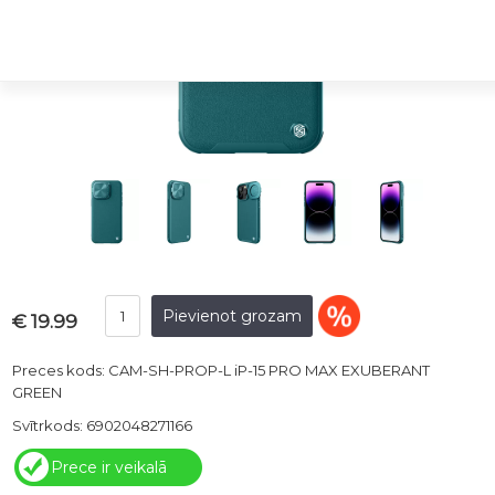
€ 19.99
Preces kods: CAM-SH-PROP-L iP-15 PRO MAX EXUBERANT
GREEN
Svītrkods: 6902048271166
Prece ir veikalā