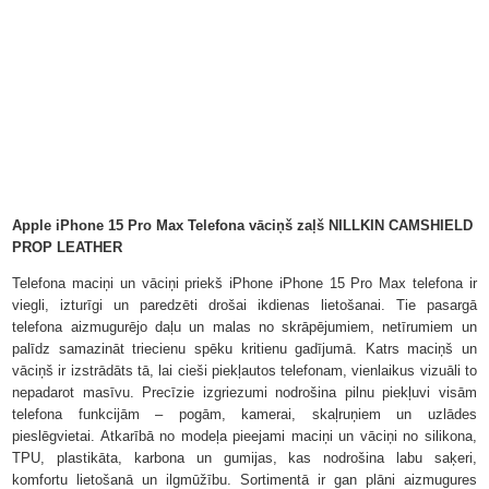
Apple iPhone 15 Pro Max Telefona vāciņš zaļš NILLKIN CAMSHIELD
PROP LEATHER
Telefona maciņi un vāciņi priekš iPhone iPhone 15 Pro Max telefona ir
viegli, izturīgi un paredzēti drošai ikdienas lietošanai. Tie pasargā
telefona aizmugurējo daļu un malas no skrāpējumiem, netīrumiem un
palīdz samazināt triecienu spēku kritienu gadījumā. Katrs maciņš un
vāciņš ir izstrādāts tā, lai cieši piekļautos telefonam, vienlaikus vizuāli to
nepadarot masīvu. Precīzie izgriezumi nodrošina pilnu piekļuvi visām
telefona funkcijām – pogām, kamerai, skaļruņiem un uzlādes
pieslēgvietai. Atkarībā no modeļa pieejami maciņi un vāciņi no silikona,
TPU, plastikāta, karbona un gumijas, kas nodrošina labu saķeri,
komfortu lietošanā un ilgmūžību. Sortimentā ir gan plāni aizmugures