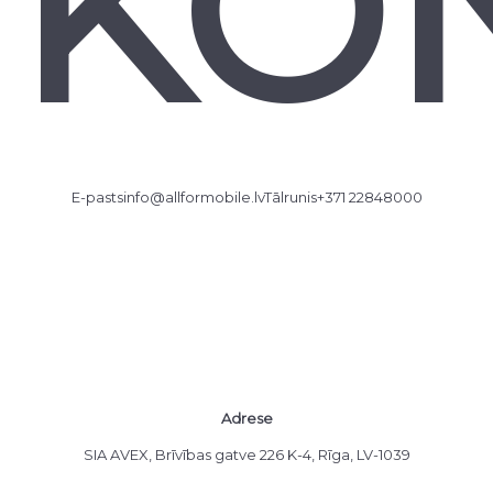
KON
E-pasts
info@allformobile.lv
Tālrunis
+371 22848000
Adrese
SIA AVEX, Brīvības gatve 226 K-4, Rīga, LV-1039