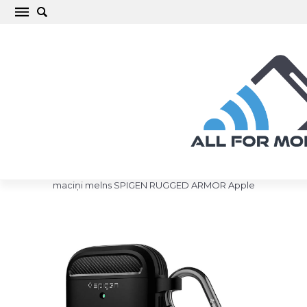
Apple AirPods Aizsargvāciņi un maciņi melns
SPIGEN RUGGED ARMOR
Sākums
/
Apple
/
AirPods
/
AirPods
/
AirPods Aizsargvāciņi un
maciņi melns SPIGEN RUGGED ARMOR Apple