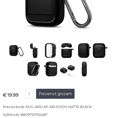
€ 19.99
Preces kods: RUG-ARM AP-AIR-PODS MATTE BLACK
Svītrkods: 8809710750487