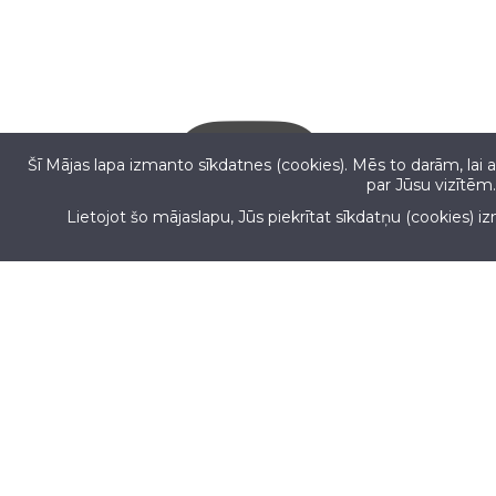
Šī Mājas lapa izmanto sīkdatnes (cookies). Mēs to darām, lai 
par Jūsu vizītēm.
Lietojot šo mājaslapu, Jūs piekrītat sīkdatņu (cookies) 
Copyright
© 2017
AllForMobil