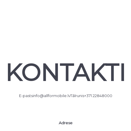
KONTAKTI
E-pasts
info@allformobile.lv
Tālrunis
+371 22848000
Adrese