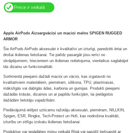
Prece ir veikalā
Apple AirPods Aizsargvāciņi un maciņi melns SPIGEN RUGGED
ARMOR
Šie AirPods AirPods aksesuāri ir kvalitatīvi un izturīgi, paredzēti ērtai un
drošai ikdienas lietošanai. Tie palīdz pasargāt jūsu ierīci no
skrāpējumiem, triecieniem un ikdienas nolietojuma, vienlaikus saglabājot
tās dizainu un funkcionalitāti.
Sortimentā pieejami dažādi maciņi un vāciņi, kas izgatavoti no
kvalitatīviem materiāliem, piemēram, silikona, TPU, plastmasas,
mākslīgās vai dabīgās ādas, karbona un gumijas. Produkti pieejami
dažādās krāsās, dizainos un ar papildu funkcijām, lai pielāgotos
dažādām lietotāju vajadzībām.
Piedāvājumā ietilpst uzticamu ražotāju aksesuāri, piemēram, NILLKIN,
Spigen, ESR, Ringke, Tech-Protect un Hofi, kas nodrošina kvalitāti,
izturību un stilīgu izskatu ikdienas lietošanai.
Produktus var iegādāties mūsu veikalā Rīgā vai pasūtīt tiešsaistē ar