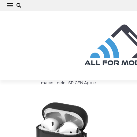
Apple AirPods Aizsargvāciņi un maciņi melns
SPIGEN
Sākums
/
Apple
/
AirPods
/
AirPods
/
AirPods Aizsargvāciņi un
maciņi melns SPIGEN Apple