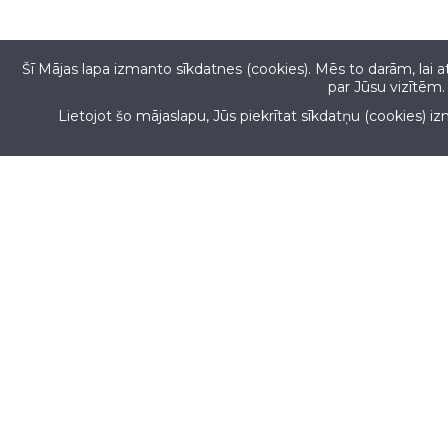
Šī Mājas lapa izmanto sīkdatnes (cookies). Mēs to darām, lai 
par Jūsu vizītēm.
Lietojot šo mājaslapu, Jūs piekrītat sīkdatņu (cookies) i
Copyright
© 2017
AllForMobil