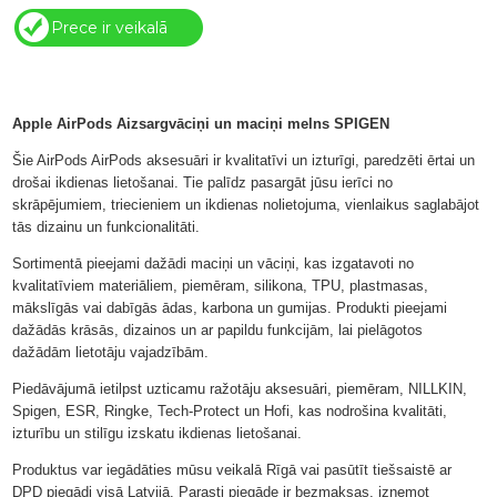
Prece ir veikalā
Apple AirPods Aizsargvāciņi un maciņi melns SPIGEN
Šie AirPods AirPods aksesuāri ir kvalitatīvi un izturīgi, paredzēti ērtai un
drošai ikdienas lietošanai. Tie palīdz pasargāt jūsu ierīci no
skrāpējumiem, triecieniem un ikdienas nolietojuma, vienlaikus saglabājot
tās dizainu un funkcionalitāti.
Sortimentā pieejami dažādi maciņi un vāciņi, kas izgatavoti no
kvalitatīviem materiāliem, piemēram, silikona, TPU, plastmasas,
mākslīgās vai dabīgās ādas, karbona un gumijas. Produkti pieejami
dažādās krāsās, dizainos un ar papildu funkcijām, lai pielāgotos
dažādām lietotāju vajadzībām.
Piedāvājumā ietilpst uzticamu ražotāju aksesuāri, piemēram, NILLKIN,
Spigen, ESR, Ringke, Tech-Protect un Hofi, kas nodrošina kvalitāti,
izturību un stilīgu izskatu ikdienas lietošanai.
Produktus var iegādāties mūsu veikalā Rīgā vai pasūtīt tiešsaistē ar
DPD piegādi visā Latvijā. Parasti piegāde ir bezmaksas, izņemot