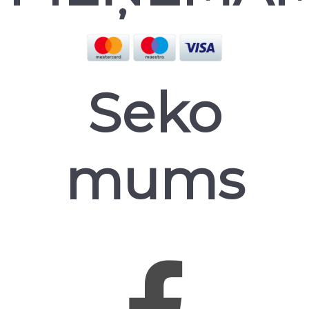
Seko
mums